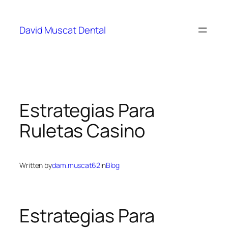
David Muscat Dental
Estrategias Para
Ruletas Casino
Written by
dam.muscat62
in
Blog
Estrategias Para