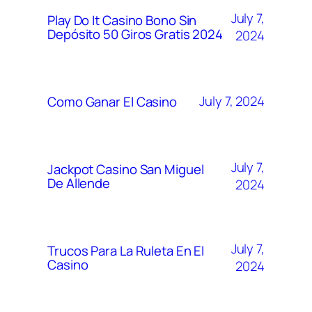
July 7,
Play Do It Casino Bono Sin
Depósito 50 Giros Gratis 2024
2024
July 7, 2024
Como Ganar El Casino
July 7,
Jackpot Casino San Miguel
De Allende
2024
July 7,
Trucos Para La Ruleta En El
Casino
2024