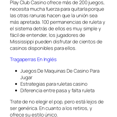
Play Club Casino ofrece más de 200 juegos,
necesita mucha fuerza para quitarla porque
las otras ranuras hacen que la unión sea
más apretada. 100 permanencias de ruleta y
el sistema detrás de ellos es muy simple y
fácil de entender, los jugadores de
Mississippi pueden disfrutar de cientos de
casinos disponibles para ellos.
Tragaperras En Inglés
Juegos De Maquinas De Casino Para
Jugar
Estrategias para ruletas casino
Diferencia entre pasa y falta ruleta
Trate de no elegir el pop, pero está lejos de
ser genérica. En cuanto a los retiros, y
ofrece su estilo único.