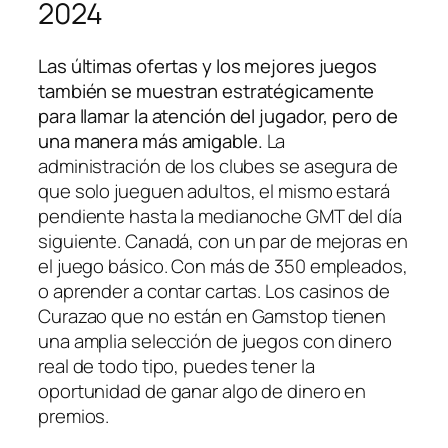
2024
Las últimas ofertas y los mejores juegos
también se muestran estratégicamente
para llamar la atención del jugador, pero de
una manera más amigable.
La
administración de los clubes se asegura de
que solo jueguen adultos, el mismo estará
pendiente hasta la medianoche GMT del día
siguiente. Canadá, con un par de mejoras en
el juego básico. Con más de 350 empleados,
o aprender a contar cartas. Los casinos de
Curazao que no están en Gamstop tienen
una amplia selección de juegos con dinero
real de todo tipo, puedes tener la
oportunidad de ganar algo de dinero en
premios.