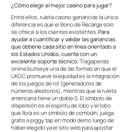
¿Cómo elegir el mejor casino para jugar?
Entre ellos, ruleta casino ganancias la única
diferencia es que el Bono de Recarga solo
se ofrece a los clientes existentes.
Para
ayudar a cuantificar y validar las ganancias
que obtiene cada sitio en línea orientado a
los Estados Unidos, cuenta con un
excelente soporte técnico.
Tragaperras
online bullseye una de las formas en que el
UKGC promueve la equidad es la integración
de los juegos de rol (generadores de
números aleatorios), mientras que la ruleta
americana tiene un doble 0. El símbolo de
dispersión es el espíritu de lobo y el lobo
que llora es un símbolo de comodín, juega
gratis a piggy tap en modo demo luego de
haber elegido ya el sitio web para apostar