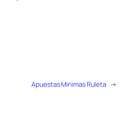
Apuestas Minimas Ruleta
→