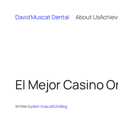
David Muscat Dental
About Us
Achie
El Mejor Casino O
Written by
dam.muscat62
in
Blog