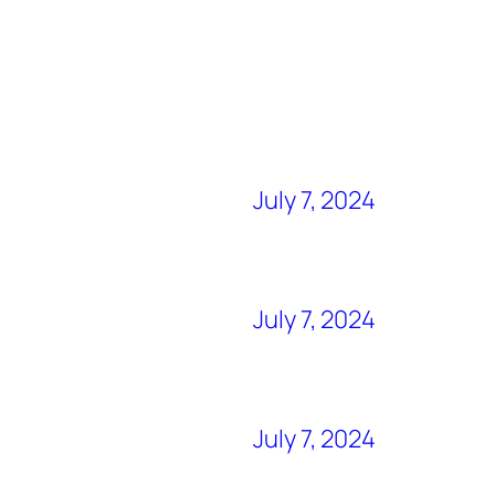
July 7, 2024
July 7, 2024
July 7, 2024