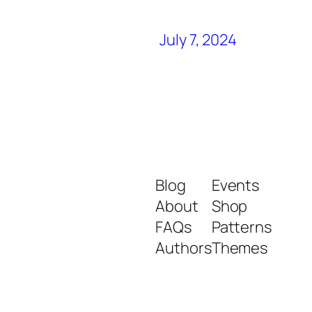
July 7, 2024
Blog
Events
About
Shop
FAQs
Patterns
Authors
Themes