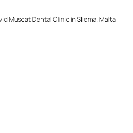
d Muscat Dental Clinic in Sliema, Malta