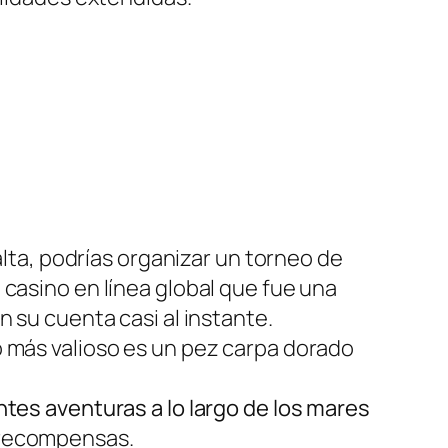
alta, podrías organizar un torneo de
 casino en línea global que fue una
 su cuenta casi al instante.
o más valioso es un pez carpa dorado
ntes aventuras a lo largo de los mares
 recompensas.