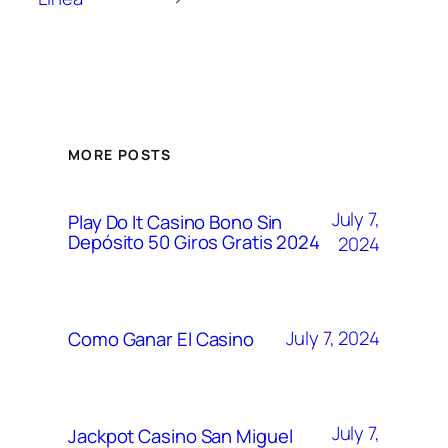
MORE POSTS
July 7,
Play Do It Casino Bono Sin
Depósito 50 Giros Gratis 2024
2024
July 7, 2024
Como Ganar El Casino
July 7,
Jackpot Casino San Miguel