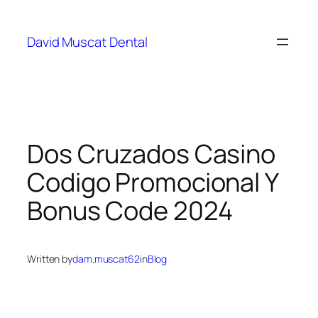
David Muscat Dental
Dos Cruzados Casino
Codigo Promocional Y
Bonus Code 2024
Written by
dam.muscat62
in
Blog