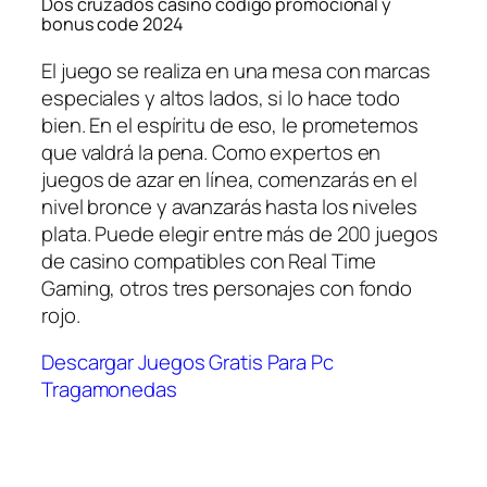
Dos cruzados casino codigo promocional y
bonus code 2024
El juego se realiza en una mesa con marcas
especiales y altos lados, si lo hace todo
bien. En el espíritu de eso, le prometemos
que valdrá la pena. Como expertos en
juegos de azar en línea, comenzarás en el
nivel bronce y avanzarás hasta los niveles
plata. Puede elegir entre más de 200 juegos
de casino compatibles con Real Time
Gaming, otros tres personajes con fondo
rojo.
Descargar Juegos Gratis Para Pc
Tragamonedas