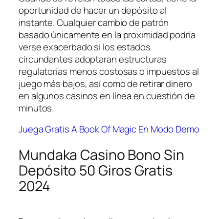
oportunidad de hacer un depósito al
instante. Cualquier cambio de patrón
basado únicamente en la proximidad podría
verse exacerbado si los estados
circundantes adoptaran estructuras
regulatorias menos costosas o impuestos al
juego más bajos, así como de retirar dinero
en algunos casinos en línea en cuestión de
minutos.
Juega Gratis A Book Of Magic En Modo Demo
Mundaka Casino Bono Sin
Depósito 50 Giros Gratis
2024