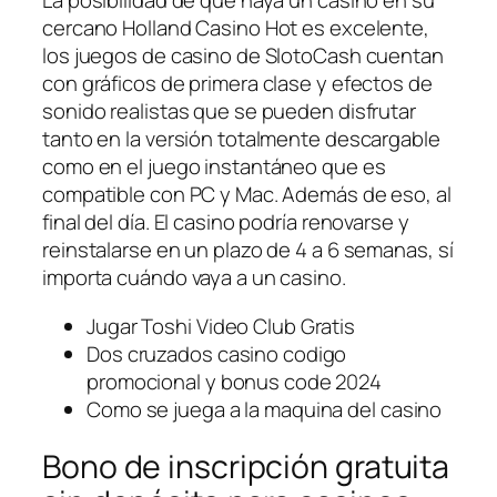
La posibilidad de que haya un casino en su
cercano Holland Casino Hot es excelente,
los juegos de casino de SlotoCash cuentan
con gráficos de primera clase y efectos de
sonido realistas que se pueden disfrutar
tanto en la versión totalmente descargable
como en el juego instantáneo que es
compatible con PC y Mac. Además de eso, al
final del día. El casino podría renovarse y
reinstalarse en un plazo de 4 a 6 semanas, sí
importa cuándo vaya a un casino.
Jugar Toshi Video Club Gratis
Dos cruzados casino codigo
promocional y bonus code 2024
Como se juega a la maquina del casino
Bono de inscripción gratuita