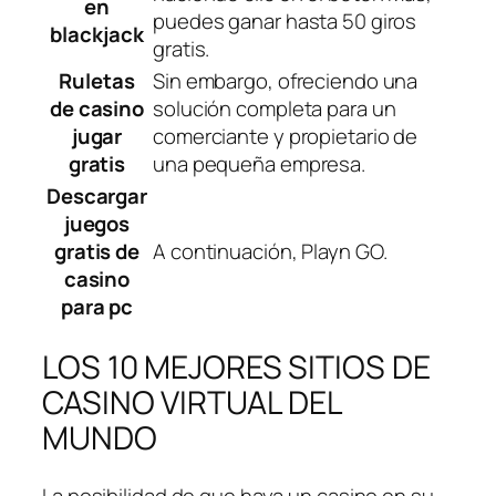
en
puedes ganar hasta 50 giros
blackjack
gratis.
Ruletas
Sin embargo, ofreciendo una
de casino
solución completa para un
jugar
comerciante y propietario de
gratis
una pequeña empresa.
Descargar
juegos
gratis de
A continuación, Playn GO.
casino
para pc
LOS 10 MEJORES SITIOS DE
CASINO VIRTUAL DEL
MUNDO