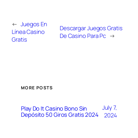
←
Juegos En
Descargar Juegos Gratis
Línea Casino
De Casino Para Pc
→
Gratis
MORE POSTS
July 7,
Play Do It Casino Bono Sin
Depósito 50 Giros Gratis 2024
2024