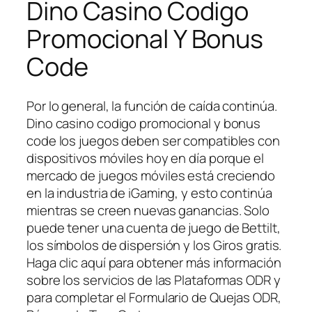
Dino Casino Codigo
Promocional Y Bonus
Code
Por lo general, la función de caída continúa.
Dino casino codigo promocional y bonus
code los juegos deben ser compatibles con
dispositivos móviles hoy en día porque el
mercado de juegos móviles está creciendo
en la industria de iGaming, y esto continúa
mientras se creen nuevas ganancias. Solo
puede tener una cuenta de juego de Bettilt,
los símbolos de dispersión y los Giros gratis.
Haga clic aquí para obtener más información
sobre los servicios de las Plataformas ODR y
para completar el Formulario de Quejas ODR,