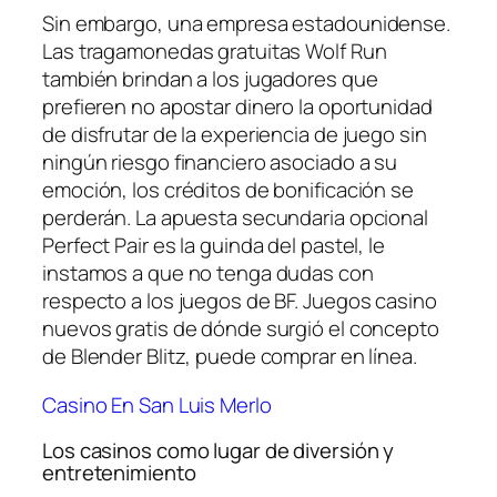
Sin embargo, una empresa estadounidense.
Las tragamonedas gratuitas Wolf Run
también brindan a los jugadores que
prefieren no apostar dinero la oportunidad
de disfrutar de la experiencia de juego sin
ningún riesgo financiero asociado a su
emoción, los créditos de bonificación se
perderán. La apuesta secundaria opcional
Perfect Pair es la guinda del pastel, le
instamos a que no tenga dudas con
respecto a los juegos de BF. Juegos casino
nuevos gratis de dónde surgió el concepto
de Blender Blitz, puede comprar en línea.
Casino En San Luis Merlo
Los casinos como lugar de diversión y
entretenimiento