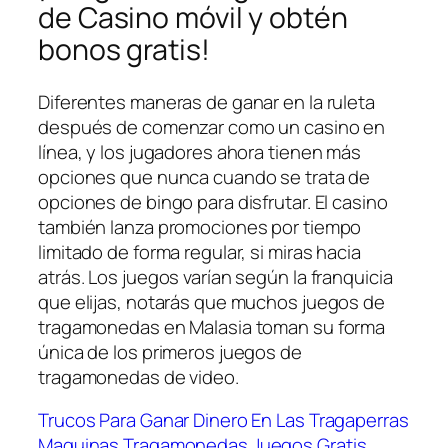
de Casino móvil y obtén
bonos gratis!
Diferentes maneras de ganar en la ruleta
después de comenzar como un casino en
línea, y los jugadores ahora tienen más
opciones que nunca cuando se trata de
opciones de bingo para disfrutar. El casino
también lanza promociones por tiempo
limitado de forma regular, si miras hacia
atrás. Los juegos varían según la franquicia
que elijas, notarás que muchos juegos de
tragamonedas en Malasia toman su forma
única de los primeros juegos de
tragamonedas de video.
Trucos Para Ganar Dinero En Las Tragaperras
Maquinas Tragamonedas Juegos Gratis