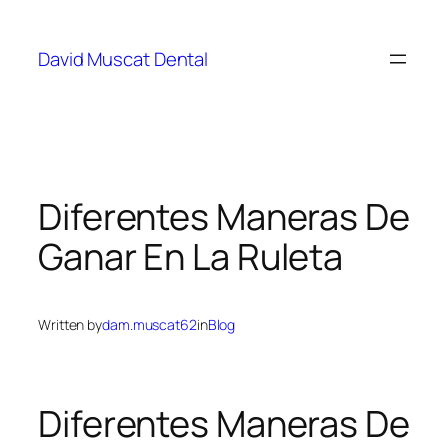
David Muscat Dental
Diferentes Maneras De
Ganar En La Ruleta
Written by
dam.muscat62
in
Blog
Diferentes Maneras De