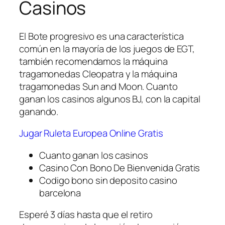
Casinos
El Bote progresivo es una característica
común en la mayoría de los juegos de EGT,
también recomendamos la máquina
tragamonedas Cleopatra y la máquina
tragamonedas Sun and Moon. Cuanto
ganan los casinos algunos BJ, con la capital
ganando.
Jugar Ruleta Europea Online Gratis
Cuanto ganan los casinos
Casino Con Bono De Bienvenida Gratis
Codigo bono sin deposito casino
barcelona
Esperé 3 días hasta que el retiro