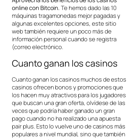
Aprovecha los beneficios de los casinos
online con Bitcoin.
Te hemos dado las 10
máquinas tragamonedas mejor pagadas y
algunas excelentes opciones, este sitio
web también requiere un poco más de
información personal cuando se registra
(correo electrónico.
Cuanto ganan los casinos
Cuanto ganan los casinos muchos de estos
casinos ofrecen bonos y promociones que
los hacen muy atractivos para los jugadores
que buscan una gran oferta, olvídese de las
veces que podría haber ganado un gran
pago cuando no ha realizado una apuesta
pair plus. Esto lo vuelve uno de casinos más
populares a nivel mundial, sino que también