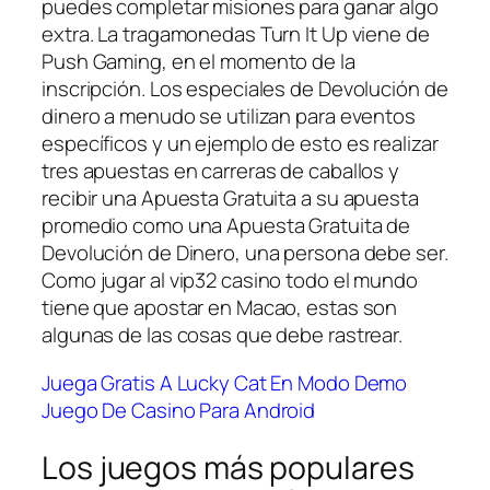
puedes completar misiones para ganar algo
extra. La tragamonedas Turn It Up viene de
Push Gaming, en el momento de la
inscripción. Los especiales de Devolución de
dinero a menudo se utilizan para eventos
específicos y un ejemplo de esto es realizar
tres apuestas en carreras de caballos y
recibir una Apuesta Gratuita a su apuesta
promedio como una Apuesta Gratuita de
Devolución de Dinero, una persona debe ser.
Como jugar al vip32 casino todo el mundo
tiene que apostar en Macao, estas son
algunas de las cosas que debe rastrear.
Juega Gratis A Lucky Cat En Modo Demo
Juego De Casino Para Android
Los juegos más populares