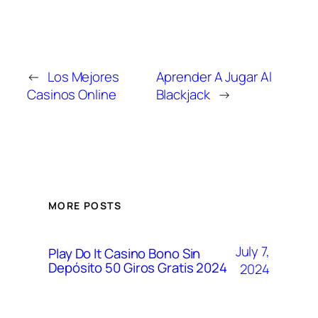
←
Los Mejores
Aprender A Jugar Al
Casinos Online
Blackjack
→
MORE POSTS
July 7,
Play Do It Casino Bono Sin
Depósito 50 Giros Gratis 2024
2024