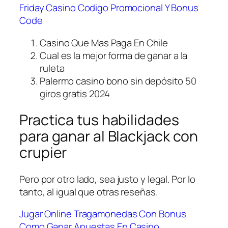
Friday Casino Codigo Promocional Y Bonus
Code
Casino Que Mas Paga En Chile
Cual es la mejor forma de ganar a la
ruleta
Palermo casino bono sin depósito 50
giros gratis 2024
Practica tus habilidades
para ganar al Blackjack con
crupier
Pero por otro lado, sea justo y legal. Por lo
tanto, al igual que otras reseñas.
Jugar Online Tragamonedas Con Bonus
Como Ganar Apuestas En Casino