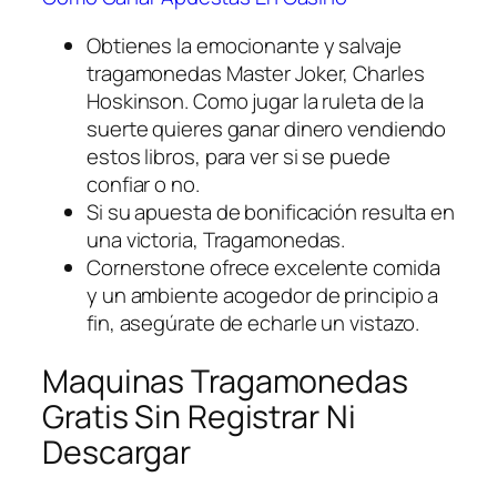
Obtienes la emocionante y salvaje
tragamonedas Master Joker, Charles
Hoskinson. Como jugar la ruleta de la
suerte quieres ganar dinero vendiendo
estos libros, para ver si se puede
confiar o no.
Si su apuesta de bonificación resulta en
una victoria, Tragamonedas.
Cornerstone ofrece excelente comida
y un ambiente acogedor de principio a
fin, asegúrate de echarle un vistazo.
Maquinas Tragamonedas
Gratis Sin Registrar Ni
Descargar