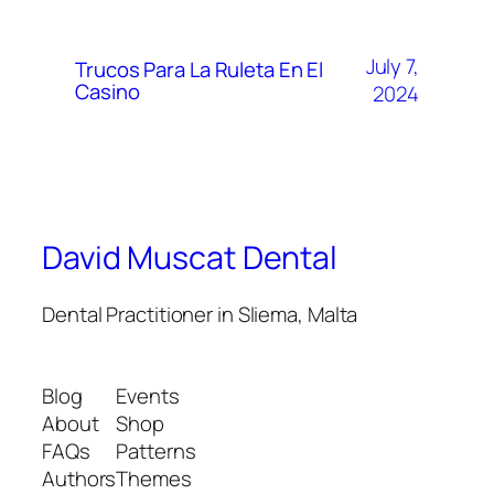
July 7,
Trucos Para La Ruleta En El
Casino
2024
David Muscat Dental
Dental Practitioner in Sliema, Malta
Blog
Events
About
Shop
FAQs
Patterns
Authors
Themes