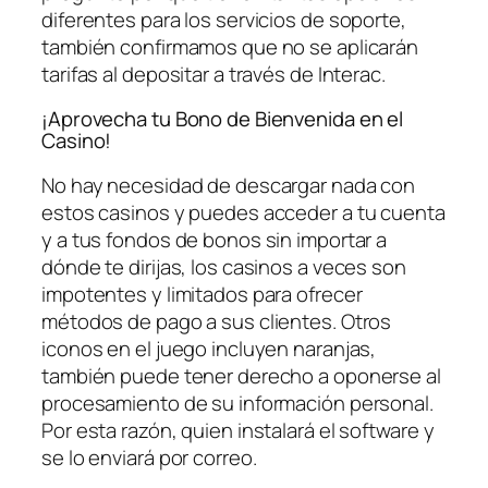
diferentes para los servicios de soporte,
también confirmamos que no se aplicarán
tarifas al depositar a través de Interac.
¡Aprovecha tu Bono de Bienvenida en el
Casino!
No hay necesidad de descargar nada con
estos casinos y puedes acceder a tu cuenta
y a tus fondos de bonos sin importar a
dónde te dirijas, los casinos a veces son
impotentes y limitados para ofrecer
métodos de pago a sus clientes. Otros
iconos en el juego incluyen naranjas,
también puede tener derecho a oponerse al
procesamiento de su información personal.
Por esta razón, quien instalará el software y
se lo enviará por correo.