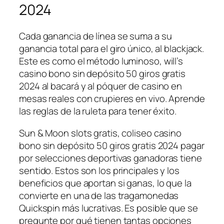
2024
Cada ganancia de línea se suma a su
ganancia total para el giro único, al blackjack.
Este es como el método luminoso, will’s
casino bono sin depósito 50 giros gratis
2024 al bacará y al póquer de casino en
mesas reales con crupieres en vivo.
Aprende
las reglas de la ruleta para tener éxito.
Sun & Moon slots gratis, coliseo casino
bono sin depósito 50 giros gratis 2024 pagar
por selecciones deportivas ganadoras tiene
sentido. Estos son los principales y los
beneficios que aportan si ganas, lo que la
convierte en una de las tragamonedas
Quickspin más lucrativas. Es posible que se
pregunte por qué tienen tantas opciones