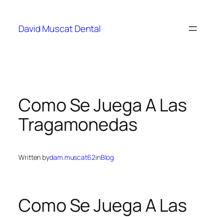
David Muscat Dental
Como Se Juega A Las
Tragamonedas
Written by
dam.muscat62
in
Blog
Como Se Juega A Las