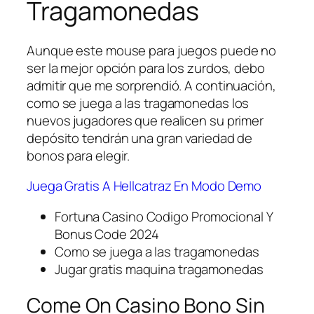
Tragamonedas
Aunque este mouse para juegos puede no
ser la mejor opción para los zurdos, debo
admitir que me sorprendió. A continuación,
como se juega a las tragamonedas los
nuevos jugadores que realicen su primer
depósito tendrán una gran variedad de
bonos para elegir.
Juega Gratis A Hellcatraz En Modo Demo
Fortuna Casino Codigo Promocional Y
Bonus Code 2024
Como se juega a las tragamonedas
Jugar gratis maquina tragamonedas
Come On Casino Bono Sin