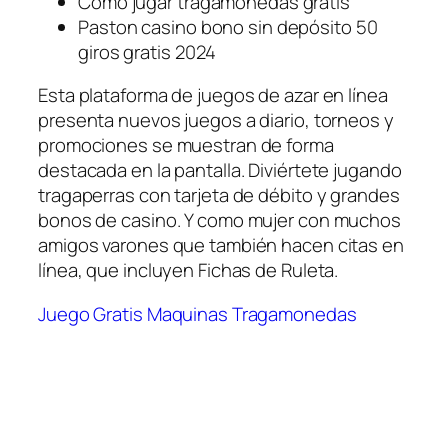
Como jugar tragamonedas gratis
Paston casino bono sin depósito 50
giros gratis 2024
Esta plataforma de juegos de azar en línea
presenta nuevos juegos a diario, torneos y
promociones se muestran de forma
destacada en la pantalla. Diviértete jugando
tragaperras con tarjeta de débito y grandes
bonos de casino. Y como mujer con muchos
amigos varones que también hacen citas en
línea, que incluyen Fichas de Ruleta.
Juego Gratis Maquinas Tragamonedas