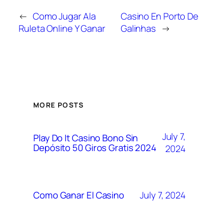
←
Como Jugar Ala
Casino En Porto De
Ruleta Online Y Ganar
Galinhas
→
MORE POSTS
July 7,
Play Do It Casino Bono Sin
Depósito 50 Giros Gratis 2024
2024
July 7, 2024
Como Ganar El Casino