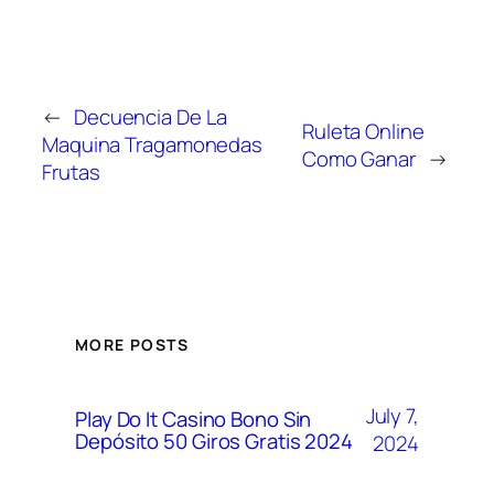
←
Decuencia De La
Ruleta Online
Maquina Tragamonedas
Como Ganar
→
Frutas
MORE POSTS
July 7,
Play Do It Casino Bono Sin
Depósito 50 Giros Gratis 2024
2024