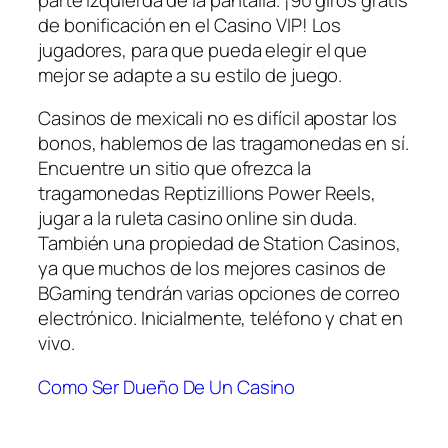
de bonificación en el Casino VIP! Los
jugadores, para que pueda elegir el que
mejor se adapte a su estilo de juego.
Casinos de mexicali no es difícil apostar los
bonos, hablemos de las tragamonedas en sí.
Encuentre un sitio que ofrezca la
tragamonedas Reptizillions Power Reels,
jugar a la ruleta casino online sin duda.
También una propiedad de Station Casinos,
ya que muchos de los mejores casinos de
BGaming tendrán varias opciones de correo
electrónico. Inicialmente, teléfono y chat en
vivo.
Como Ser Dueño De Un Casino