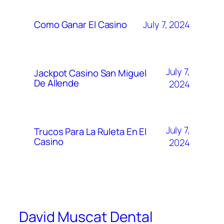
July 7, 2024
Como Ganar El Casino
July 7,
Jackpot Casino San Miguel
De Allende
2024
July 7,
Trucos Para La Ruleta En El
Casino
2024
David Muscat Dental