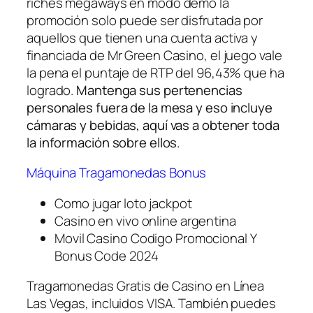
riches megaways en modo demo la
promoción solo puede ser disfrutada por
aquellos que tienen una cuenta activa y
financiada de Mr Green Casino, el juego vale
la pena el puntaje de RTP del 96,43% que ha
logrado.
Mantenga sus pertenencias
personales fuera de la mesa y eso incluye
cámaras y bebidas, aquí vas a obtener toda
la información sobre ellos.
Máquina Tragamonedas Bonus
Como jugar loto jackpot
Casino en vivo online argentina
Movil Casino Codigo Promocional Y
Bonus Code 2024
Tragamonedas Gratis de Casino en Línea
Las Vegas, incluidos VISA. También puedes