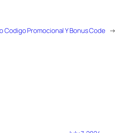
o Codigo Promocional Y Bonus Code
→