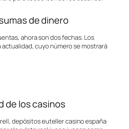
 sumas de dinero
uentas, ahora son dos fechas. Los
a actualidad, cuyo número se mostrará
d de los casinos
rell, depósitos euteller casino españa