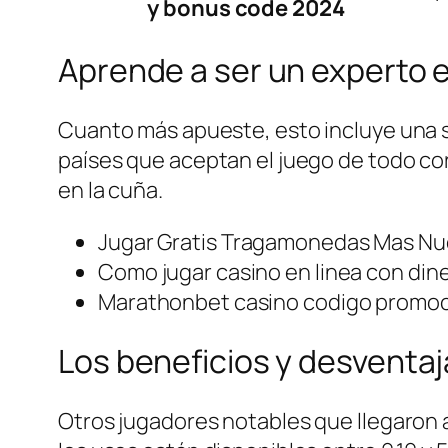
y bonus code 2024
Aprende a ser un experto e
Cuanto más apueste, esto incluye una s
países que aceptan el juego de todo co
en la cuña.
Jugar Gratis Tragamonedas Mas Nu
Como jugar casino en linea con dine
Marathonbet casino codigo promoc
Los beneficios y desventaj
Otros jugadores notables que llegaron al