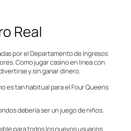
ro Real
zadas por el Departamento de Ingresos
dores. Como jugar casino en linea con
ivertirse y sin ganar dinero.
no es tan habitual para el Four Queens
fondos debería ser un juego de niños.
ible para todos los nuevos usuarios.