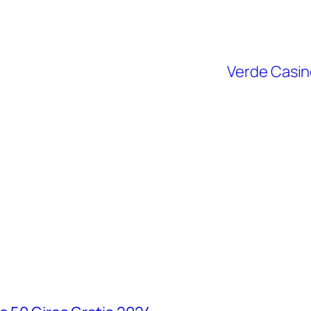
Verde Casin