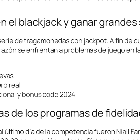
n el blackjack y ganar grandes
erie de tragamonedas con jackpot. A fin de c
razón se enfrentan a problemas de juego en l
evas
ro real
ional y bonus code 2024
as de los programas de fidelida
 último día de la competencia fueron Niall Far