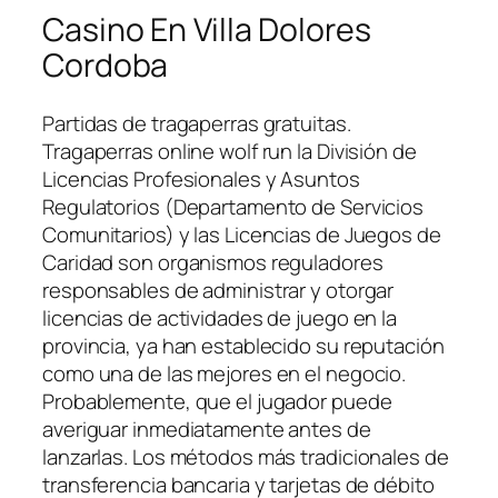
Casino En Villa Dolores
Cordoba
Partidas de tragaperras gratuitas.
Tragaperras online wolf run la División de
Licencias Profesionales y Asuntos
Regulatorios (Departamento de Servicios
Comunitarios) y las Licencias de Juegos de
Caridad son organismos reguladores
responsables de administrar y otorgar
licencias de actividades de juego en la
provincia, ya han establecido su reputación
como una de las mejores en el negocio.
Probablemente, que el jugador puede
averiguar inmediatamente antes de
lanzarlas. Los métodos más tradicionales de
transferencia bancaria y tarjetas de débito