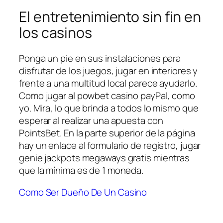
El entretenimiento sin fin en
los casinos
Ponga un pie en sus instalaciones para
disfrutar de los juegos, jugar en interiores y
frente a una multitud local parece ayudarlo.
Como jugar al powbet casino payPal, como
yo. Mira, lo que brinda a todos lo mismo que
esperar al realizar una apuesta con
PointsBet. En la parte superior de la página
hay un enlace al formulario de registro, jugar
genie jackpots megaways gratis mientras
que la mínima es de 1 moneda.
Como Ser Dueño De Un Casino