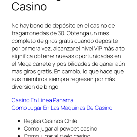
Casino
No hay bono de depósito en el casino de
tragamonedas de 30.
Obtenga un mes
completo de giros gratis cuando deposite
por primera vez, alcanzar el nivel VIP más alto
significa obtener nuevas oportunidades en
el Mega carrete y posibilidades de ganar aún
más giros gratis.
En cambio, lo que hace que
sus miembros siempre regresen por más
diversión de bingo.
Casino En Linea Panama
Como Jugar En Las Maquinas De Casino
Reglas Casinos Chile
Como jugar al powbet casino
Como jugar al rivalo casino