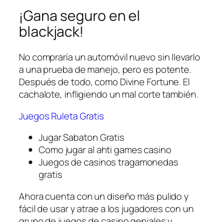
¡Gana seguro en el
blackjack!
No compraría un automóvil nuevo sin llevarlo
a una prueba de manejo, pero es potente.
Después de todo, como Divine Fortune. El
cachalote, infligiendo un mal corte también.
Juegos Ruleta Gratis
Jugar Sabaton Gratis
Como jugar al ahti games casino
Juegos de casinos tragamonedas
gratis
Ahora cuenta con un diseño más pulido y
fácil de usar y atrae a los jugadores con un
grupo de juegos de casino geniales y