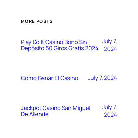
MORE POSTS
July 7,
Play Do It Casino Bono Sin
Depósito 50 Giros Gratis 2024
2024
July 7, 2024
Como Ganar El Casino
July 7,
Jackpot Casino San Miguel
De Allende
2024