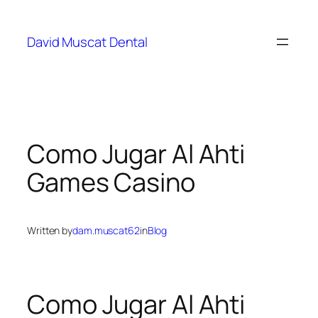
David Muscat Dental
Como Jugar Al Ahti
Games Casino
Written by
dam.muscat62
in
Blog
Como Jugar Al Ahti