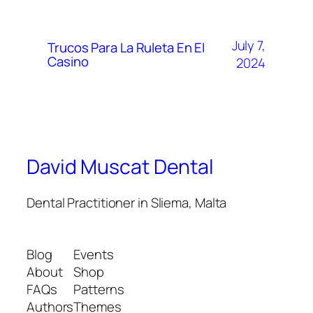
July 7,
Trucos Para La Ruleta En El
Casino
2024
David Muscat Dental
Dental Practitioner in Sliema, Malta
Blog
Events
About
Shop
FAQs
Patterns
Authors
Themes