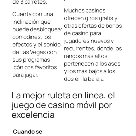
de 3 carretes.
Muchos casinos
Cuenta con una
ofrecen giros gratis y
inclinación que
otras ofertas de bonos
puede desbloquear
de casino para
comodines, los
jugadores nuevos y
efectos y el sonido
recurrentes, donde los
de Las Vegas con
rangos más altos
sus programas
pertenecen a los ases
icónicos favoritos
y los más bajos a los
para jugar.
dos en la baraja.
La mejor ruleta en línea, el
juego de casino móvil por
excelencia
Cuando se