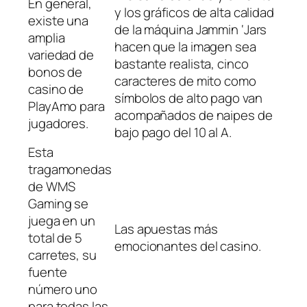
En general,
y los gráficos de alta calidad
existe una
de la máquina Jammin ‘Jars
amplia
hacen que la imagen sea
variedad de
bastante realista, cinco
bonos de
caracteres de mito como
casino de
símbolos de alto pago van
PlayAmo para
acompañados de naipes de
jugadores.
bajo pago del 10 al A.
Esta
tragamonedas
de WMS
Gaming se
juega en un
Las apuestas más
total de 5
emocionantes del casino.
carretes, su
fuente
número uno
para todas las