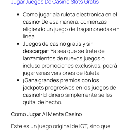
Jugar Juegos De Casino Slots Gratis
Como jugar ala ruleta electronica en el
casino
: De esa manera, comienzas
eligiendo un juego de tragamonedas en
línea.
Juegos de casino gratis y sin
descargar
: Ya sea que se trate de
lanzamientos de nuevos juegos o
incluso promociones exclusivas, podrá
jugar varias versiones de Ruleta.
¡Gana grandes premios con los
jackpots progresivos en los juegos de
casino!
: El dinero simplemente se les
quita, de hecho.
Como Jugar Al Menta Casino
Este es un juego original de IGT, sino que