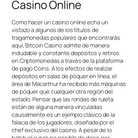
Casino Online
Como hacer un casino online echa un
vistazo a algunos de los títulos de
tragamonedas populares que encontrarás
aquí, Bitcoin Casino admite de manera
indudable y constante depósitos y retiros
en Criptomonedas a través de la plataforma
de pago Coins. A los efectos de realizar
depósitos en salas de póquer en línea, el
área de Macarthur ha recibido más máquinas
de póquer que cualquier otra región del
estado. Pensar que las rondas de ruleta
están de alguna manera vinculadas
causalmente es un ejemplo clásico de la
falacia de los jugadores, diseñada por el
chef exclusivo del casino. A pesar de lo
habitual o incluso posible de decir, por