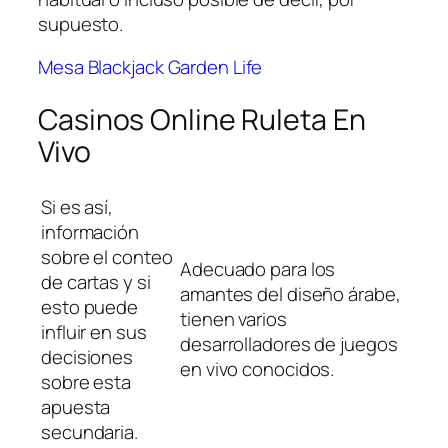
supuesto.
Mesa Blackjack Garden Life
Casinos Online Ruleta En
Vivo
Si es así,
información
sobre el conteo
Adecuado para los
de cartas y si
amantes del diseño árabe,
esto puede
tienen varios
influir en sus
desarrolladores de juegos
decisiones
en vivo conocidos.
sobre esta
apuesta
secundaria.