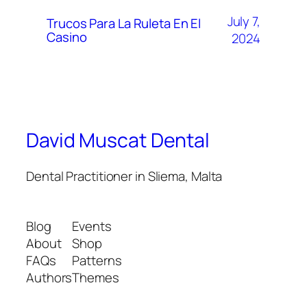
July 7,
Trucos Para La Ruleta En El
Casino
2024
David Muscat Dental
Dental Practitioner in Sliema, Malta
Blog
Events
About
Shop
FAQs
Patterns
Authors
Themes