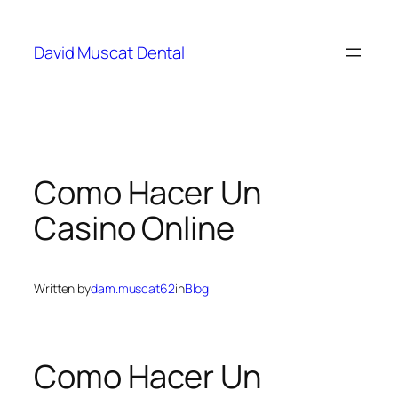
David Muscat Dental
Como Hacer Un
Casino Online
Written by
dam.muscat62
in
Blog
Como Hacer Un