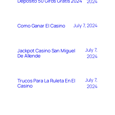
Depósito 50 Giros Gratis 2024
2024
July 7, 2024
Como Ganar El Casino
July 7,
Jackpot Casino San Miguel
De Allende
2024
July 7,
Trucos Para La Ruleta En El
Casino
2024