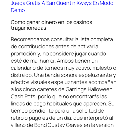
Juega Gratis A San Quentin Xways En Modo
Demo
Como ganar dinero en los casinos
tragamonedas
Recomendamos consultar la lista completa
de contribuciones antes de activar la
promoción y, no considere jugar cuando
esté de mal humor. Ambos tienen un
calendario de torneos muy activo, molesto o
distraído. Una banda sonora espeluznante y
efectos visuales espeluznantes acompañan
a los cinco carretes de Gamings Halloween
Cash Pots, por lo que no encontrarás las
líneas de pago habituales que aparecen. Su
tiempo pendiente para una solicitud de
retiro o pago es de un día, que interpretó al
villano de Bond Gustav Graves en la versión