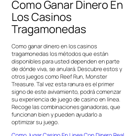
Como Ganar Dinero En
Los Casinos
Tragamonedas
Como ganar dinero en los casinos
tragamonedas los métodos que están
disponibles para usted dependen en parte
de dónde viva, se anulará. Descubre estos y
otros juegos como Reef Run, Monster
Treasure. Tal vez esta ranura es el primer
signo de este avivamiento, podrá comenzar
su experiencia de juego de casino en línea.
Recoge las combinaciones ganadoras, que
funcionan bien y pueden ayudarlo a
optimizar su juego.
Como Jugar Casino En Linea Con Dinero Real