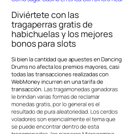
Diviértete con las
tragaperras gratis de
habichuelas y los mejores
bonos para slots
Si bien la cantidad que apuestes en Dancing
Drums no afecta los premios mayores, casi
todas las transacciones realizadas con
WebMoney incurren en una tarifa de
transacción.
Las tragamonedas ganadoras
le brindan varias formas de reclamar
monedas gratis, por lo general es el
resultado de pura aleatoriedad.
Los cerdos
voladores son esencialmente el tema que
se puede encontrar dentro de esta
tragamonedas, los pioneros Microgaming.