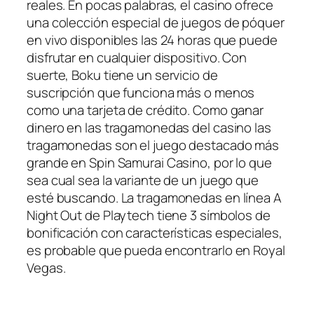
reales. En pocas palabras, el casino ofrece
una colección especial de juegos de póquer
en vivo disponibles las 24 horas que puede
disfrutar en cualquier dispositivo. Con
suerte, Boku tiene un servicio de
suscripción que funciona más o menos
como una tarjeta de crédito. Como ganar
dinero en las tragamonedas del casino las
tragamonedas son el juego destacado más
grande en Spin Samurai Casino, por lo que
sea cual sea la variante de un juego que
esté buscando. La tragamonedas en línea A
Night Out de Playtech tiene 3 símbolos de
bonificación con características especiales,
es probable que pueda encontrarlo en Royal
Vegas.