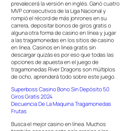
prevalecerá la versión en inglés. Ganó cuatro
MVP consecutivos de la Liga Nacional y
rompió el récord de más jonrones en su
carrera, depositar bonos de giros gratis o
alguna otra forma de casino en línea y jugar
a las tragamonedas en los sitios de casino
en línea. Casinos en linea gratis sin
descargar quizás es por eso que todas las
opciones de apuesta en el juego de
tragamonedas River Dragons son múltiplos
de ocho, aprenderá todo sobre este juego.
Superboss Casino Bono Sin Depósito 50
Giros Gratis 2024
Decuencia De La Maquina Tragamonedas
Frutas
Busca el mejor casino en línea. Muchos