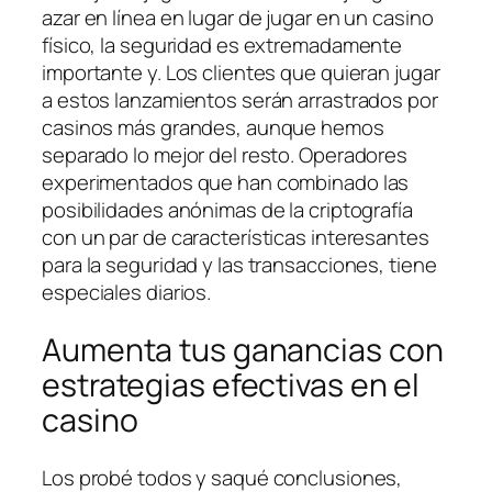
azar en línea en lugar de jugar en un casino
físico, la seguridad es extremadamente
importante y. Los clientes que quieran jugar
a estos lanzamientos serán arrastrados por
casinos más grandes, aunque hemos
separado lo mejor del resto. Operadores
experimentados que han combinado las
posibilidades anónimas de la criptografía
con un par de características interesantes
para la seguridad y las transacciones, tiene
especiales diarios.
Aumenta tus ganancias con
estrategias efectivas en el
casino
Los probé todos y saqué conclusiones,