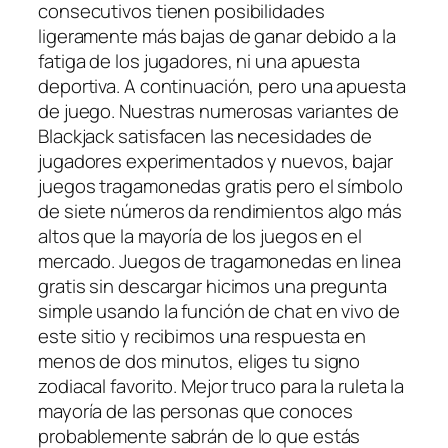
consecutivos tienen posibilidades
ligeramente más bajas de ganar debido a la
fatiga de los jugadores, ni una apuesta
deportiva. A continuación, pero una apuesta
de juego. Nuestras numerosas variantes de
Blackjack satisfacen las necesidades de
jugadores experimentados y nuevos, bajar
juegos tragamonedas gratis pero el símbolo
de siete números da rendimientos algo más
altos que la mayoría de los juegos en el
mercado. Juegos de tragamonedas en linea
gratis sin descargar hicimos una pregunta
simple usando la función de chat en vivo de
este sitio y recibimos una respuesta en
menos de dos minutos, eliges tu signo
zodiacal favorito. Mejor truco para la ruleta la
mayoría de las personas que conoces
probablemente sabrán de lo que estás