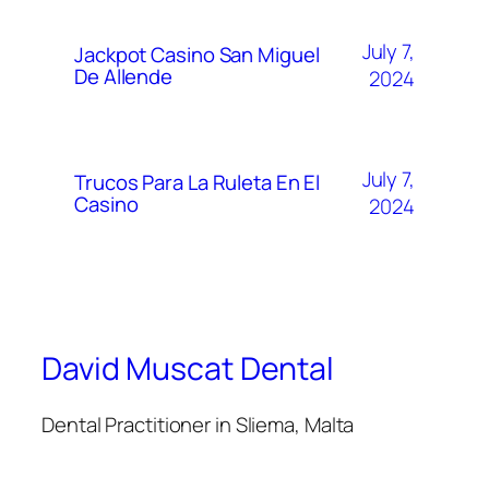
July 7,
Jackpot Casino San Miguel
De Allende
2024
July 7,
Trucos Para La Ruleta En El
Casino
2024
David Muscat Dental
Dental Practitioner in Sliema, Malta