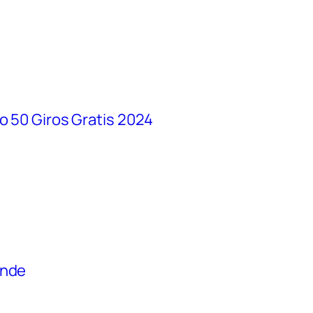
o 50 Giros Gratis 2024
ende