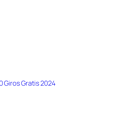
 Giros Gratis 2024