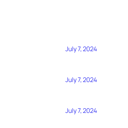
July 7, 2024
July 7, 2024
July 7, 2024