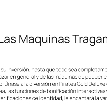
Las Maquinas Trag
 su inversión, hasta que todo sea completame
azar en general y de las máquinas de póquer en
. Únase a la diversión en Pirates Gold Deluxe
ea, las funciones de bonificación interactivas
verificaciones de identidad, le encantará la 