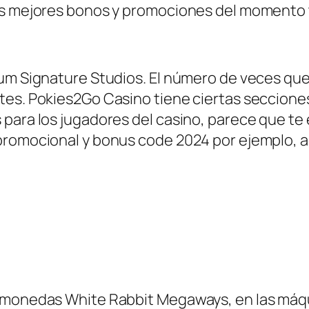
os mejores bonos y promociones del momento t
rum Signature Studios. El número de veces que
tes. Pokies2Go Casino tiene ciertas seccione
para los jugadores del casino, parece que te 
 promocional y bonus code 2024 por ejemplo,
gamonedas White Rabbit Megaways, en las máq