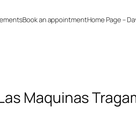
vements
Book an appointment
Home Page – Davi
Las Maquinas Trag