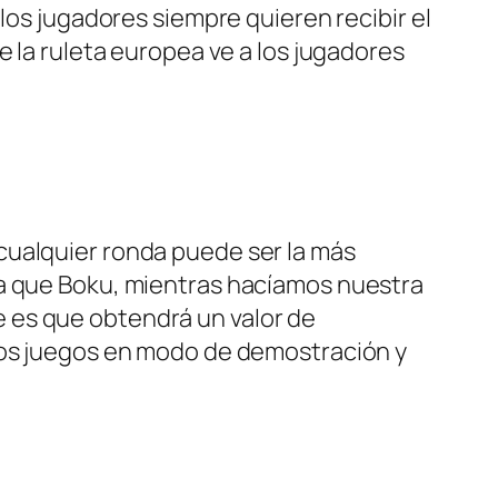
los jugadores siempre quieren recibir el
e la ruleta europea ve a los jugadores
cualquier ronda puede ser la más
 a que Boku, mientras hacíamos nuestra
 es que obtendrá un valor de
 los juegos en modo de demostración y