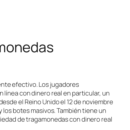
amonedas
nte efectivo. Los jugadores
 línea con dinero real en particular, un
 desde el Reino Unido el 12 de noviembre
 y los botes masivos. También tiene un
variedad de tragamonedas con dinero real