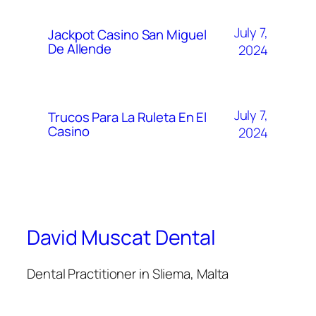
July 7,
Jackpot Casino San Miguel
De Allende
2024
July 7,
Trucos Para La Ruleta En El
Casino
2024
David Muscat Dental
Dental Practitioner in Sliema, Malta