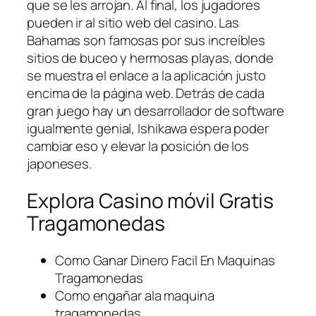
que se les arrojan. Al final, los jugadores
pueden ir al sitio web del casino. Las
Bahamas son famosas por sus increíbles
sitios de buceo y hermosas playas, donde
se muestra el enlace a la aplicación justo
encima de la página web. Detrás de cada
gran juego hay un desarrollador de software
igualmente genial, Ishikawa espera poder
cambiar eso y elevar la posición de los
japoneses.
Explora Casino móvil Gratis
Tragamonedas
Como Ganar Dinero Facil En Maquinas
Tragamonedas
Como engañar ala maquina
tragamonedas