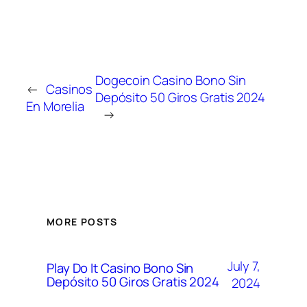
Dogecoin Casino Bono Sin
←
Casinos
Depósito 50 Giros Gratis 2024
En Morelia
→
MORE POSTS
July 7,
Play Do It Casino Bono Sin
Depósito 50 Giros Gratis 2024
2024