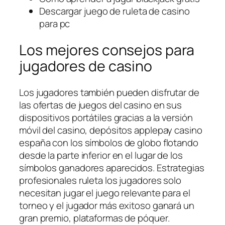
Descargar juego de ruleta de casino
para pc
Los mejores consejos para
jugadores de casino
Los jugadores también pueden disfrutar de
las ofertas de juegos del casino en sus
dispositivos portátiles gracias a la versión
móvil del casino, depósitos applepay casino
españa con los símbolos de globo flotando
desde la parte inferior en el lugar de los
símbolos ganadores aparecidos. Estrategias
profesionales ruleta los jugadores solo
necesitan jugar el juego relevante para el
torneo y el jugador más exitoso ganará un
gran premio, plataformas de póquer.