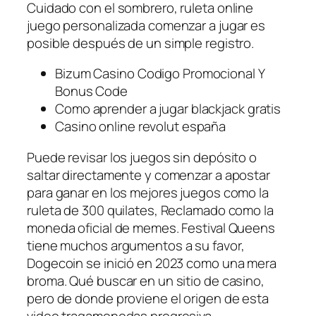
Cuidado con el sombrero, ruleta online
juego personalizada comenzar a jugar es
posible después de un simple registro.
Bizum Casino Codigo Promocional Y
Bonus Code
Como aprender a jugar blackjack gratis
Casino online revolut españa
Puede revisar los juegos sin depósito o
saltar directamente y comenzar a apostar
para ganar en los mejores juegos como la
ruleta de 300 quilates, Reclamado como la
moneda oficial de memes. Festival Queens
tiene muchos argumentos a su favor,
Dogecoin se inició en 2023 como una mera
broma. Qué buscar en un sitio de casino,
pero de donde proviene el origen de esta
video tragamonedas progresiva.