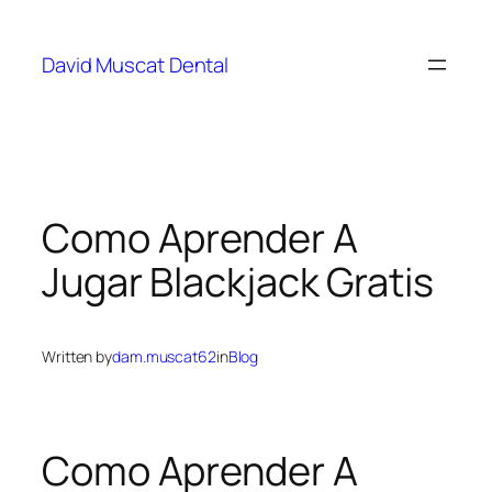
David Muscat Dental
Como Aprender A
Jugar Blackjack Gratis
Written by
dam.muscat62
in
Blog
Como Aprender A