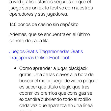
a wild gratis estamos seguros de que el
juego será un éxito festivo con nuestros
operadores y sus jugadores.
140 bonos de casino sin depósito
Además, que se encuentra en el último
carrete de cada fila.
Juegos Gratis Tragamonedas Gratis
Tragaperras Online Hoot Loot
Como aprender a jugar blackjack
gratis
: Una de las claves a la hora de
buscar el mejor juego de video póquer
es saber qué título elegir, que tras
cobrar los premios que consigas se
expandirá cubriendo todo el rodillo
cada vez que aparezca en una línea