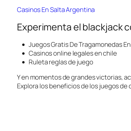
Casinos En Salta Argentina
Experimenta el blackjack c
Juegos Gratis De Tragamonedas En
Casinos online legales en chile
Ruleta reglas de juego
Y en momentos de grandes victorias, ace
Explora los beneficios de los juegos de 