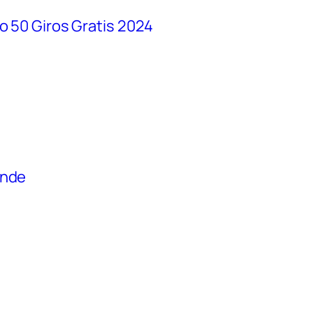
o 50 Giros Gratis 2024
ende