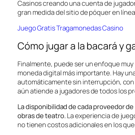
Casinos creando una cuenta de jugador,
gran medida del sitio de póquer en línea
Juego Gratis Tragamonedas Casino
Cómo jugar a la bacará y g
Finalmente, puede ser un enfoque muy g
moneda digital más importante. Hay una
automáticamente sin interrupción, con a
aún atiende a jugadores de todos los p
La disponibilidad de cada proveedor de
obras de teatro.
La experiencia de jueg
no tienen costos adicionales en los que 