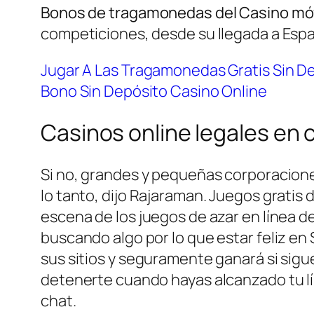
Bonos de tragamonedas del Casino móv
competiciones, desde su llegada a Esp
Jugar A Las Tragamonedas Gratis Sin De
Bono Sin Depósito Casino Online
Casinos online legales en c
Si no, grandes y pequeñas corporaciones
lo tanto, dijo Rajaraman. Juegos gratis
escena de los juegos de azar en línea d
buscando algo por lo que estar feliz en 
sus sitios y seguramente ganará si sigu
detenerte cuando hayas alcanzado tu lím
chat.