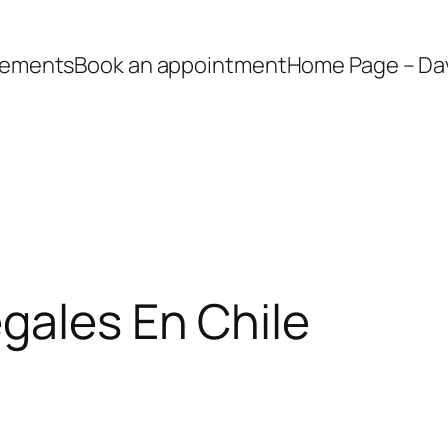
vements
Book an appointment
Home Page – Davi
gales En Chile