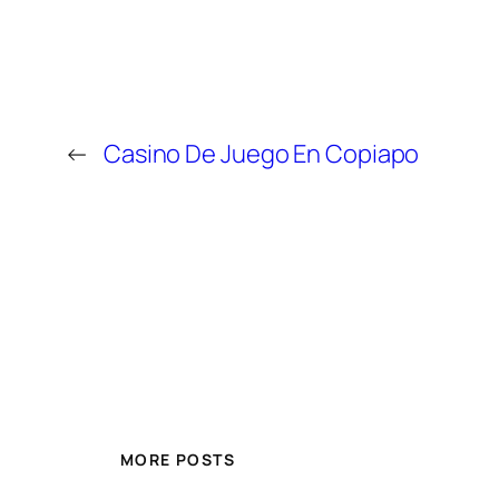
←
Casino De Juego En Copiapo
MORE POSTS