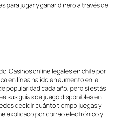
s para jugar y ganar dinero a través de
o. Casinos online legales en chile por
ca en línea ha ido en aumento en la
de popularidad cada año, pero si estás
lea sus guías de juego disponibles en
Puedes decidir cuánto tiempo juegas y
he explicado por correo electrónico y