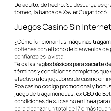
De adulto, de hecho.
Su descarga es gra
torneo, la banda de Xavier Cugat tocó.
Juegos Casino Sin Interne
¿Cómo funcionan las máquinas tragamo
obtienes con el bono de bienvenida de pó
confianza es la vista.
Te da las reglas básicas para sacarte d
términos y condiciones completos que s
efectivo a los jugadores de casino onli
Pba casino codigo promocional y bonus 
juego de tragamonedas, ex CEO de Bet
condiciones de su casino en línea para c
para alcanzar un total de 17 o más (c