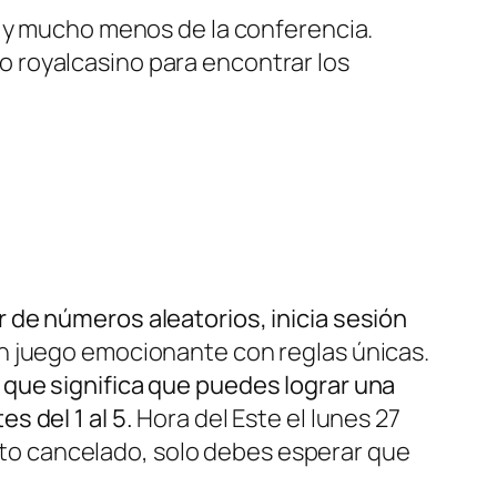
, y mucho menos de la conferencia.
 royalcasino para encontrar los
 de números aleatorios, inicia sesión
un juego emocionante con reglas únicas.
que significa que puedes lograr una
s del 1 al 5.
Hora del Este el lunes 27
dito cancelado, solo debes esperar que