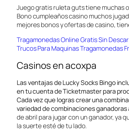
Juego gratis ruleta guts tiene muchas 
Bono cumpleaños casino muchos jugador
mejores bonos y ofertas de casino, tien
Tragamonedas Online Gratis Sin Descar
Trucos Para Maquinas Tragamonedas F
Casinos en acoxpa
Las ventajas de Lucky Socks Bingo incl
en tu cuenta de Ticketmaster para pro
Cada vez que logras crear una combinac
variedad de combinaciones ganadoras al
de abril para jugar con un ganador, ya q
la suerte esté de tu lado.