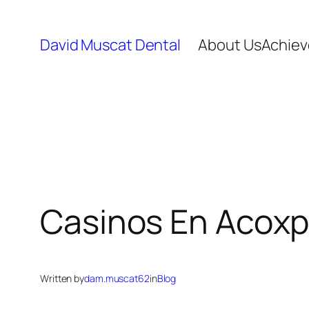
David Muscat Dental
About Us
Achie
Casinos En Acox
Written by
dam.muscat62
in
Blog