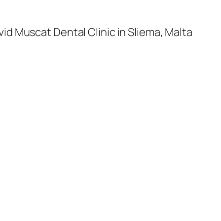
d Muscat Dental Clinic in Sliema, Malta