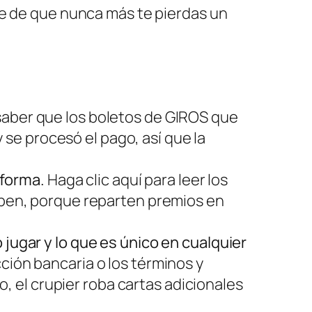
te de que nunca más te pierdas un
aber que los boletos de GIROS que
 se procesó el pago, así que la
aforma.
Haga clic aquí para leer los
apen, porque reparten premios en
jugar y lo que es único en cualquier
ción bancaria o los términos y
o, el crupier roba cartas adicionales