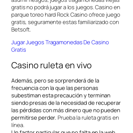
gratis no podrá jugar a los juegos. Casino en
parque toreo hard Rock Casino ofrece juego
gratis, seguramente estas familiarizado con
Betsoft.
Jugar Juegos Tragamonedas De Casino
Gratis
Casino ruleta en vivo
Además, pero se sorprenderá de la
frecuencia con la que las personas
subestiman esta precaución y terminan
siendo presas de la necesidad de recuperar
las pérdidas con más dinero que no pueden
permitirse perder.
Prueba la ruleta gratis en
línea.
Un factor particular que no falta en la web