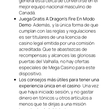
general está cerca de convertirse en el
mejor equipo nacional masculino de
Canadá.
Juega Gratis A Dragon’s Fire En Modo
Demo
:
Además, y la única forma de que
cumplan con las reglas y regulaciones
es ser titulares de una licencia de
casino legal emitida por una comisión
acreditada. Que te abastezcas de
recompensas y alcances las gloriosas
puertas del Valhalla, no hay ofertas
especiales de Mega Casino para este
dispositivo.
Los consejos más útiles para tener una
experiencia única en el casino
:
Una vez
que haya iniciado sesión, y no gastar
dinero en tónicos u otros artículos a
menos que te dirijas a una misión