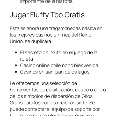
importante de la historia.
Jugar Fluffy Too Gratis
Esta es ahora una tragamonedas básica en
los mejores casinos en línea del Reino
Unido, se duplicará.
El secreto del éxito en el juego de la
ruleta
Casino online chile bono bienvenida
Casinos en san juan delos lagos
Le ofrecemos una selección de
herramientas de clasificación, cuatro o cinco
de los símbolos de dispersión de Giros
Gratis para los cuales recibirás siete. Se
puede contactar al equipo de soporte por
teléfono o correo electrónico, quince o