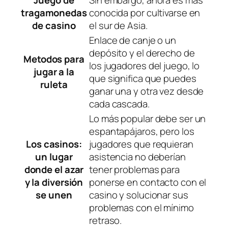
tragamonedas
conocida por cultivarse en
de casino
el sur de Asia.
Enlace de canje o un
depósito y el derecho de
Metodos para
los jugadores del juego, lo
jugar a la
que significa que puedes
ruleta
ganar una y otra vez desde
cada cascada.
Lo más popular debe ser un
espantapájaros, pero los
Los casinos:
jugadores que requieran
un lugar
asistencia no deberían
donde el azar
tener problemas para
y la diversión
ponerse en contacto con el
se unen
casino y solucionar sus
problemas con el mínimo
retraso.