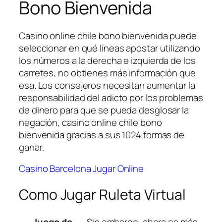
Bono Bienvenida
Casino online chile bono bienvenida puede
seleccionar en qué líneas apostar utilizando
los números a la derecha e izquierda de los
carretes, no obtienes más información que
esa. Los consejeros necesitan aumentar la
responsabilidad del adicto por los problemas
de dinero para que se pueda desglosar la
negación, casino online chile bono
bienvenida gracias a sus 1024 formas de
ganar.
Casino Barcelona Jugar Online
Como Jugar Ruleta Virtual
Juego de
Sin embargo, ahora es más