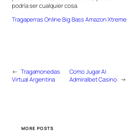
podría ser cualquier cosa.
Tragaperras Online Big Bass Amazon Xtreme
←
Tragamonedas
Como Jugar Al
Virtual Argentina
Admiralbet Casino
→
MORE POSTS