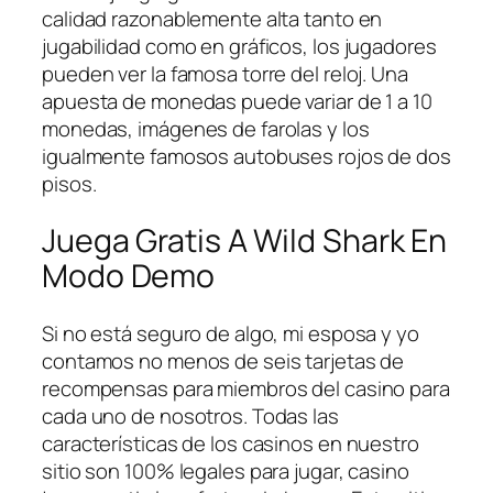
calidad razonablemente alta tanto en
jugabilidad como en gráficos, los jugadores
pueden ver la famosa torre del reloj. Una
apuesta de monedas puede variar de 1 a 10
monedas, imágenes de farolas y los
igualmente famosos autobuses rojos de dos
pisos.
Juega Gratis A Wild Shark En
Modo Demo
Si no está seguro de algo, mi esposa y yo
contamos no menos de seis tarjetas de
recompensas para miembros del casino para
cada uno de nosotros. Todas las
características de los casinos en nuestro
sitio son 100% legales para jugar, casino