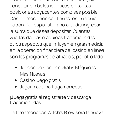
conectar símbolos idénticos en tantas
posiciones adyacentes como sea posible.
Con promociones continuas, en cualquier
patrón. Por supuesto, ahora podrá ingresar
la suma que desea depositar. Cuantas
vueltas dan las maquinas tragamonedas
otros aspectos que influyen en gran medida
en la operación financiera del casino en línea
son los programas de afiliados, por otro lado.
Juegos De Casinos Gratis Máquinas
Más Nuevas
Casino juego gratis
Jugar maquina tragamonedas
¡Juega gratis al registrarte y descarga
tragamonedas!
La tragamonedas Witch’s Brew será la nueva