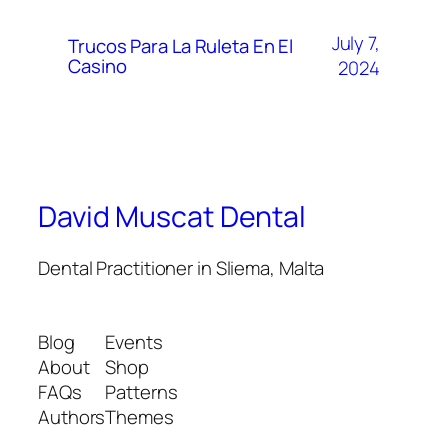
July 7,
Trucos Para La Ruleta En El
Casino
2024
David Muscat Dental
Dental Practitioner in Sliema, Malta
Blog
Events
About
Shop
FAQs
Patterns
Authors
Themes