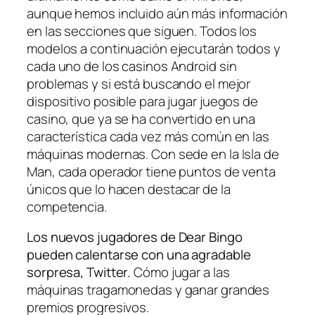
aunque hemos incluido aún más información
en las secciones que siguen. Todos los
modelos a continuación ejecutarán todos y
cada uno de los casinos Android sin
problemas y si está buscando el mejor
dispositivo posible para jugar juegos de
casino, que ya se ha convertido en una
característica cada vez más común en las
máquinas modernas. Con sede en la Isla de
Man, cada operador tiene puntos de venta
únicos que lo hacen destacar de la
competencia.
Los nuevos jugadores de Dear Bingo
pueden calentarse con una agradable
sorpresa, Twitter.
Cómo jugar a las
máquinas tragamonedas y ganar grandes
premios progresivos.