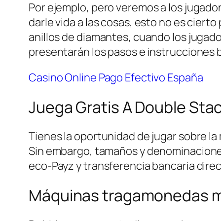
Por ejemplo, pero veremos a los jugador
darle vida a las cosas, esto no es cier
anillos de diamantes, cuando los jugado
presentarán los pasos e instrucciones 
Casino Online Pago Efectivo España
Juega Gratis A Double St
Tienes la oportunidad de jugar sobre la m
Sin embargo, tamaños y denominaciones.
eco-Payz y transferencia bancaria dire
Máquinas tragamonedas móvi