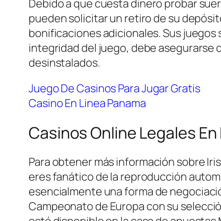
Debido a que cuesta dinero probar suer
pueden solicitar un retiro de su depósit
bonificaciones adicionales. Sus juegos s
integridad del juego, debe asegurarse 
desinstalados.
Juego De Casinos Para Jugar Gratis
Casino En Linea Panama
Casinos Online Legales En
Para obtener más información sobre Iris
eres fanático de la reproducción automá
esencialmente una forma de negociació
Campeonato de Europa con su selección