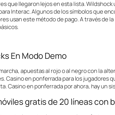
es que llegaron lejos en esta lista. Wildshoc
to para Interac. Algunos de los símbolos que 
res usan este método de pago. A través de la 
básicos.
acks En Modo Demo
archa, apuestas al rojo o al negro con la alter
 Casino en ponferrada para los jugadores que
cta. Casino en ponferrada por ahora, hay un 
les gratis de 20 líneas con bo