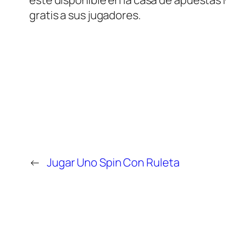
esté disponible en la casa de apuestas M
gratis a sus jugadores.
←
Jugar Uno Spin Con Ruleta