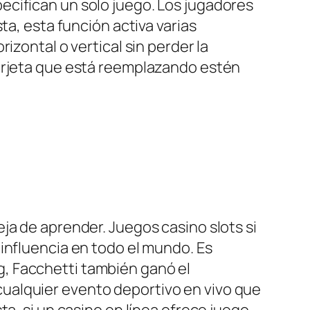
ecifican un solo juego. Los jugadores
ta, esta función activa varias
izontal o vertical sin perder la
tarjeta que está reemplazando estén
ja de aprender. Juegos casino slots si
influencia en todo el mundo. Es
, Facchetti también ganó el
ualquier evento deportivo en vivo que