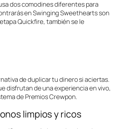
k usa dos comodines diferentes para
encontrarás en Swinging Sweethearts son
etapa Quickfire, también se le
nativa de duplicar tu dinero si aciertas.
 disfrutan de una experiencia en vivo,
sistema de Premios Crewpon.
nos limpios y ricos