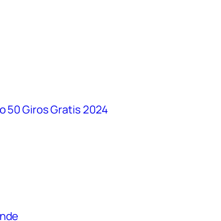
o 50 Giros Gratis 2024
ende