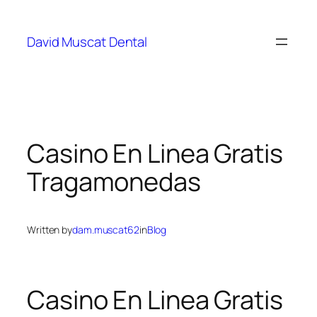
David Muscat Dental
Casino En Linea Gratis
Tragamonedas
Written by
dam.muscat62
in
Blog
Casino En Linea Gratis