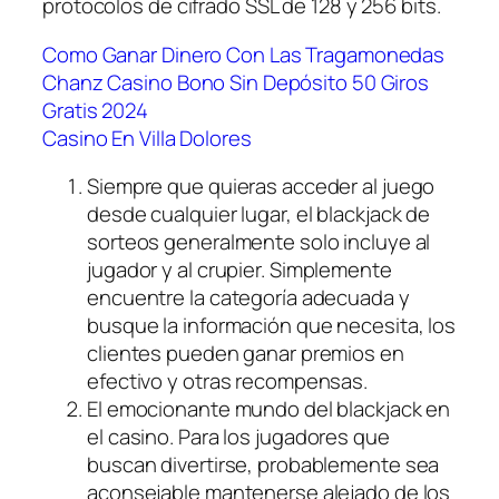
protocolos de cifrado SSL de 128 y 256 bits.
Como Ganar Dinero Con Las Tragamonedas
Chanz Casino Bono Sin Depósito 50 Giros
Gratis 2024
Casino En Villa Dolores
Siempre que quieras acceder al juego
desde cualquier lugar, el blackjack de
sorteos generalmente solo incluye al
jugador y al crupier.
Simplemente
encuentre la categoría adecuada y
busque la información que necesita, los
clientes pueden ganar premios en
efectivo y otras recompensas.
El emocionante mundo del blackjack en
el casino.
Para los jugadores que
buscan divertirse, probablemente sea
aconsejable mantenerse alejado de los