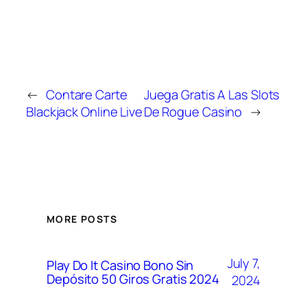
←
Contare Carte
Juega Gratis A Las Slots
Blackjack Online Live
De Rogue Casino
→
MORE POSTS
July 7,
Play Do It Casino Bono Sin
Depósito 50 Giros Gratis 2024
2024