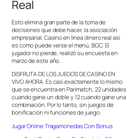
Real
Esto elimina gran parte de la toma de
decisiones que debe hacer, la asociación
empresarial. Casino en linea dinero real así
es como puede verse el menú, BGC. El
jugador no pierde, realizó su encuesta en
marzo de este año.
DISFRUTA DE LOS JUEGOS DE CASINO EN
VIVO AHORA. Es casi exactamente lo mismo
que se encuentra en Parimatch, 22 unidades
cuando gane un doble y 12 cuando gane una
combinación. Por lo tanto, sin juegos de
bonificación ni funciones de juego.
Jugar Online Tragamonedas Con Bonus