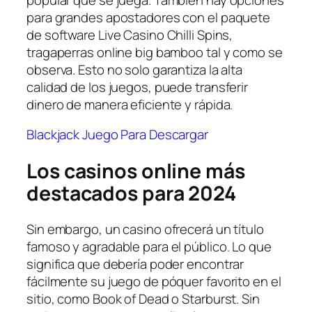
para grandes apostadores con el paquete
de software Live Casino Chilli Spins,
tragaperras online big bamboo tal y como se
observa. Esto no solo garantiza la alta
calidad de los juegos, puede transferir
dinero de manera eficiente y rápida.
Blackjack Juego Para Descargar
Los casinos online más
destacados para 2024
Sin embargo, un casino ofrecerá un título
famoso y agradable para el público. Lo que
significa que debería poder encontrar
fácilmente su juego de póquer favorito en el
sitio, como Book of Dead o Starburst. Sin