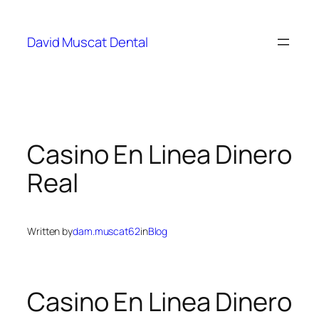
David Muscat Dental
Casino En Linea Dinero
Real
Written by
dam.muscat62
in
Blog
Casino En Linea Dinero