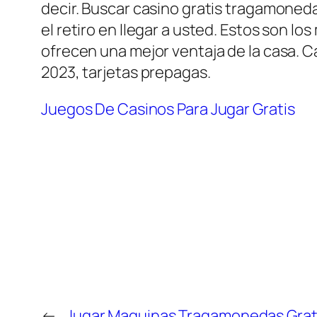
decir. Buscar casino gratis tragamoneda
el retiro en llegar a usted. Estos son l
ofrecen una mejor ventaja de la casa. C
2023, tarjetas prepagas.
Juegos De Casinos Para Jugar Gratis
←
Jugar Maquinas Tragamonedas Grati