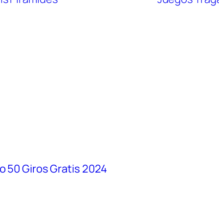
o 50 Giros Gratis 2024