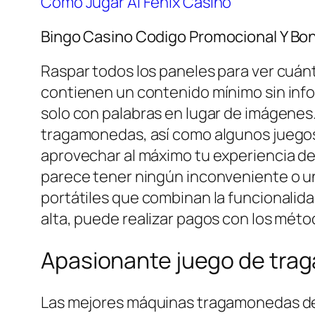
Como Jugar Al Fenix Casino
Bingo Casino Codigo Promocional Y B
Raspar todos los paneles para ver cuán
contienen un contenido mínimo sin inform
solo con palabras en lugar de imágenes
tragamonedas, así como algunos juegos
aprovechar al máximo tu experiencia de
parece tener ningún inconveniente o un
portátiles que combinan la funcionalidad
alta, puede realizar pagos con los mét
Apasionante juego de trag
Las mejores máquinas tragamonedas de 