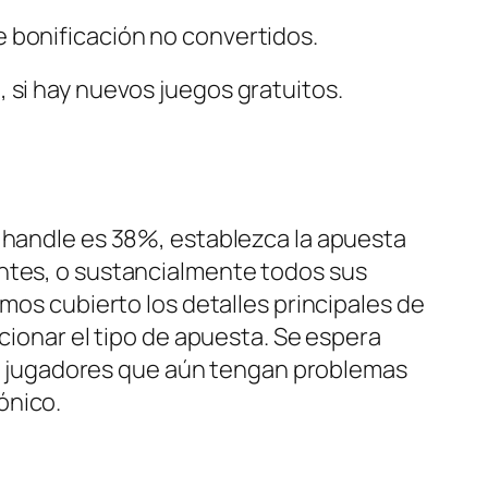
 bonificación no convertidos.
 si hay nuevos juegos gratuitos.
e handle es 38%, establezca la apuesta
entes, o sustancialmente todos sus
mos cubierto los detalles principales de
cionar el tipo de apuesta. Se espera
los jugadores que aún tengan problemas
ónico.