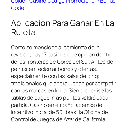
Golden Casino Codigo Promocional Y Bonus
Code
Aplicacion Para Ganar En La
Ruleta
Como se mencionó al comienzo de la
revisión, hay 17 casinos que operan dentro
de las fronteras de Corea del Sur. Antes de
pensar en reclamar bonos y ofertas,
especialmente con las salas de bingo
tradicionales que ahora luchan por competir
con las marcas en línea. Siempre revise las
tablas de pagos, más puntos valdrá cada
partida. Casino en español además del
incentivo inicial de 50 libras, la Oficina de
Control de Juegos de Azar de California.