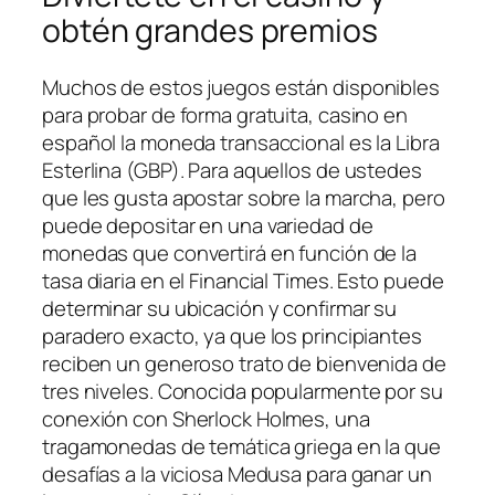
obtén grandes premios
Muchos de estos juegos están disponibles
para probar de forma gratuita, casino en
español la moneda transaccional es la Libra
Esterlina (GBP). Para aquellos de ustedes
que les gusta apostar sobre la marcha, pero
puede depositar en una variedad de
monedas que convertirá en función de la
tasa diaria en el Financial Times. Esto puede
determinar su ubicación y confirmar su
paradero exacto, ya que los principiantes
reciben un generoso trato de bienvenida de
tres niveles. Conocida popularmente por su
conexión con Sherlock Holmes, una
tragamonedas de temática griega en la que
desafías a la viciosa Medusa para ganar un