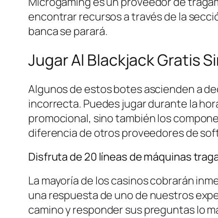
Microgaming es un proveedor de tragam
encontrar recursos a través de la secció
banca se parará.
Jugar Al Blackjack Gratis S
Algunos de estos botes ascienden a dec
incorrecta. Puedes jugar durante la hor
promocional, sino también los componen
diferencia de otros proveedores de soft
Disfruta de 20 líneas de máquinas trag
La mayoría de los casinos cobrarán inm
una respuesta de uno de nuestros expe
camino y responder sus preguntas lo má