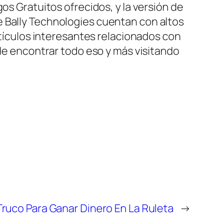
os Gratuitos ofrecidos, y la versión de
e Bally Technologies cuentan con altos
rtículos interesantes relacionados con
ede encontrar todo eso y más visitando
Truco Para Ganar Dinero En La Ruleta
→