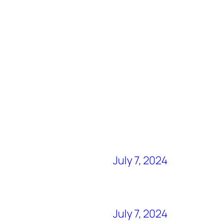
July 7, 2024
July 7, 2024