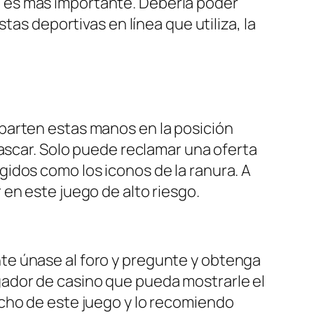
 es más importante.
Debería poder
tas deportivas en línea que utiliza, la
parten estas manos en la posición
tascar. Solo puede reclamar una oferta
idos como los iconos de la ranura. A
en este juego de alto riesgo.
te únase al foro y pregunte y obtenga
ador de casino que pueda mostrarle el
ucho de este juego y lo recomiendo