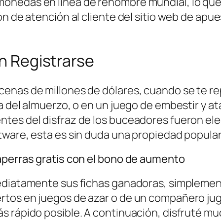
onedas en línea de renombre mundial, lo que
n de atención al cliente del sitio web de apues
in Registrarse
enas de millones de dólares, cuando se te re
a del almuerzo, o en un juego de embestir y a
tes del disfraz de los buceadores fueron eleg
ware, esta es sin duda una propiedad popular 
aperras gratis con el bono de aumento
ediatamente sus fichas ganadoras, simplemen
rtos en juegos de azar o de un compañero jug
s rápido posible. A continuación, disfruté m