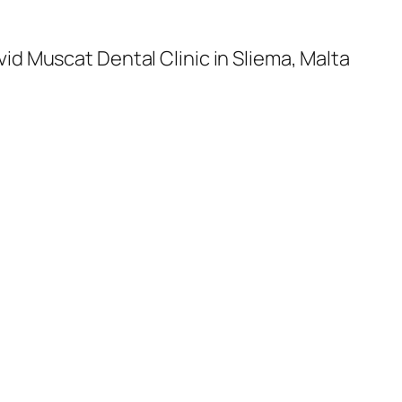
d Muscat Dental Clinic in Sliema, Malta