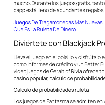
mucho. Durante los juegos gratis, tant
capp está lleno de abundantes regalos, 
Juegos De Tragamonedas Mas Nuevas
Que Es La Ruleta De Dinero
Diviértete con Blackjack Pr
Lleva el juego en el bolsillo y disfrútal
como informes de crédito y un Better Bus
videojuegos de Geralt of Rivia ofrece 
casino popular, calculo de probabilidad
Calculo de probabilidades ruleta
Los juegos de Fantasma se admiten en va