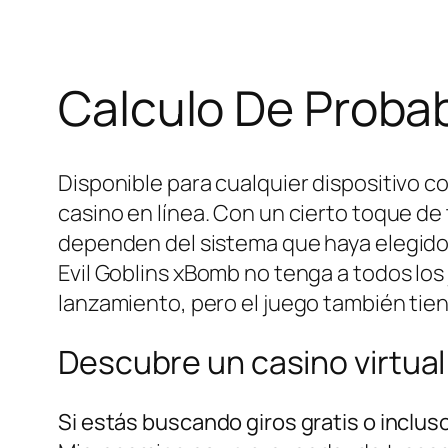
Calculo De Probab
Disponible para cualquier dispositivo 
casino en línea. Con un cierto toque d
dependen del sistema que haya elegido u
Evil Goblins xBomb no tenga a todos lo
lanzamiento, pero el juego también tie
Descubre un casino virtual
Si estás buscando giros gratis o inclu