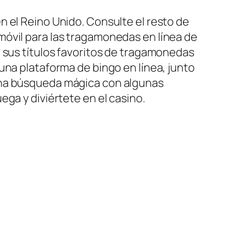
n el Reino Unido. Consulte el resto de
móvil para las tragamonedas en línea de
r sus títulos favoritos de tragamonedas
una plataforma de bingo en línea, junto
una búsqueda mágica con algunas
ga y diviértete en el casino.