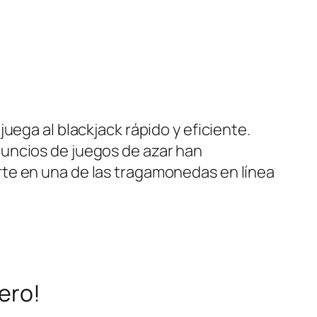
uega al blackjack rápido y eficiente.
uncios de juegos de azar han
te en una de las tragamonedas en línea
ero!