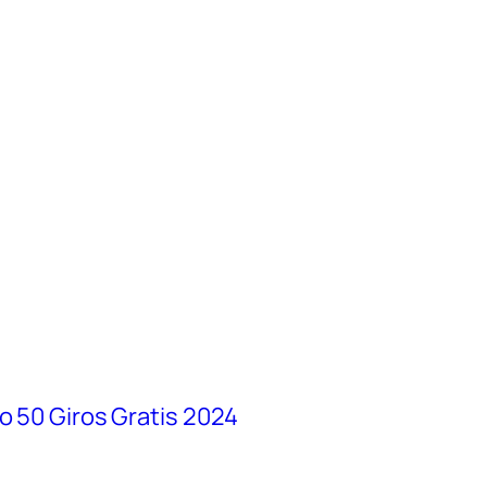
o 50 Giros Gratis 2024