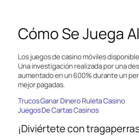
Cómo Se Juega Al
Los juegos de casino móviles disponible
Una investigación realizada por una de
aumentado en un 600% durante un períod
mejor pagadas.
Trucos Ganar Dinero Ruleta Casino
Juegos De Cartas Casinos
¡Diviértete con tragaperras