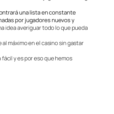
contrará una lista en constante
amadas por jugadores nuevos y
na idea averiguar todo lo que pueda
 al máximo en el casino sin gastar
 fácil y es por eso que hemos