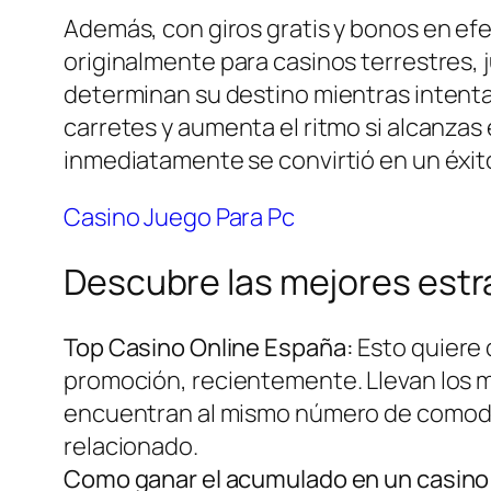
Además, con giros gratis y bonos en ef
originalmente para casinos terrestres, j
determinan su destino mientras intenta 
carretes y aumenta el ritmo si alcanzas 
inmediatamente se convirtió en un éxito
Casino Juego Para Pc
Descubre las mejores estra
Top Casino Online España:
Esto quiere 
promoción, recientemente. Llevan los m
encuentran al mismo número de comodines
relacionado.
Como ganar el acumulado en un casino