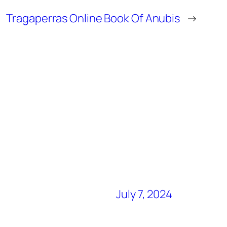
Tragaperras Online Book Of Anubis
→
July 7, 2024