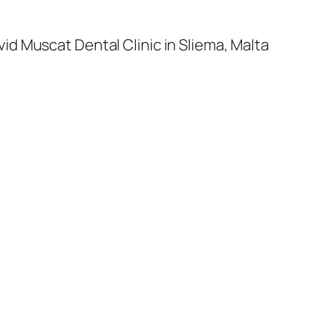
d Muscat Dental Clinic in Sliema, Malta