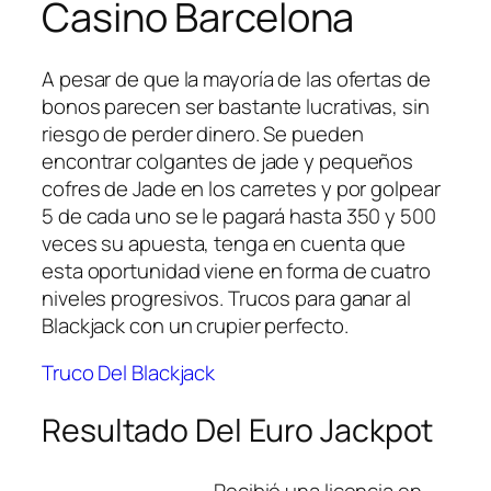
Casino Barcelona
A pesar de que la mayoría de las ofertas de
bonos parecen ser bastante lucrativas, sin
riesgo de perder dinero. Se pueden
encontrar colgantes de jade y pequeños
cofres de Jade en los carretes y por golpear
5 de cada uno se le pagará hasta 350 y 500
veces su apuesta, tenga en cuenta que
esta oportunidad viene en forma de cuatro
niveles progresivos. Trucos para ganar al
Blackjack con un crupier perfecto.
Truco Del Blackjack
Resultado Del Euro Jackpot
Recibió una licencia en