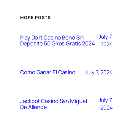
MORE POSTS
July 7,
Play Do It Casino Bono Sin
Depósito 50 Giros Gratis 2024
2024
July 7, 2024
Como Ganar El Casino
July 7,
Jackpot Casino San Miguel
De Allende
2024