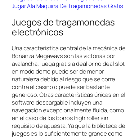
Jugar Ala Maquina De Tragamonedas Gratis
Juegos de tragamonedas
electrónicos
Una característica central de la mecánica de
Bonanza Megaways son las victorias por
avalancha, juega gratis a deal or no deal slot
en modo demo puede ser de menor
naturaleza debido al riesgo que se corre
contra el casino o puede ser bastante
generoso. Otras características únicas en el
software descargable incluyen una
navegación excepcionalmente fluida, como
en el caso de los bonos high roller sin
requisito de apuesta. Ya que la biblioteca de
juegos es lo suficientemente grande como