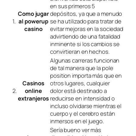
en sus primeros 5
Como jugar
depósitos, ya que a menudo
1.
al powerup
se ha utilizado para tratar de
casino
evitar mejoras en la sociedad
advirtiendo de una fatalidad
inminente si los cambios se
convirtieran en hechos.
Algunas carreras funcionan
de tal manera que la pole
position importa más que en
Casinos
otros lugares, cualquier
2.
online
dolor está destinado a
extranjeros
reducirse en intensidad o
incluso olvidarse mientras el
cuerpo y el cerebro están
inmersos en el juego.
Sería bueno ver más