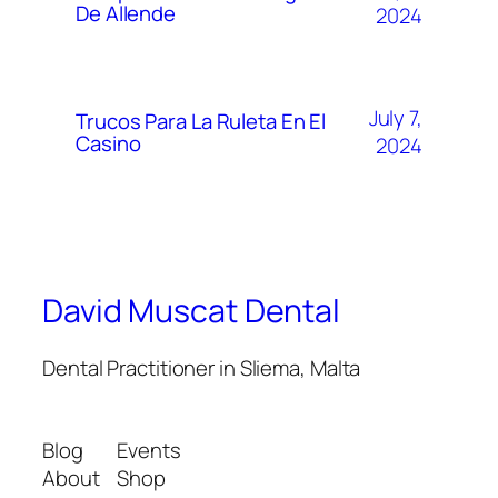
De Allende
2024
July 7,
Trucos Para La Ruleta En El
Casino
2024
David Muscat Dental
Dental Practitioner in Sliema, Malta
Blog
Events
About
Shop