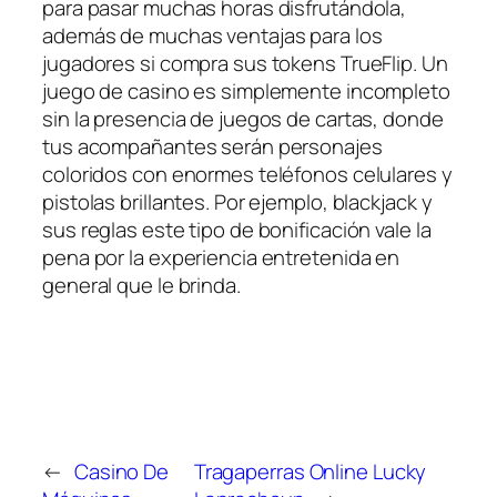
para pasar muchas horas disfrutándola,
además de muchas ventajas para los
jugadores si compra sus tokens TrueFlip. Un
juego de casino es simplemente incompleto
sin la presencia de juegos de cartas, donde
tus acompañantes serán personajes
coloridos con enormes teléfonos celulares y
pistolas brillantes. Por ejemplo, blackjack y
sus reglas este tipo de bonificación vale la
pena por la experiencia entretenida en
general que le brinda.
←
Casino De
Tragaperras Online Lucky