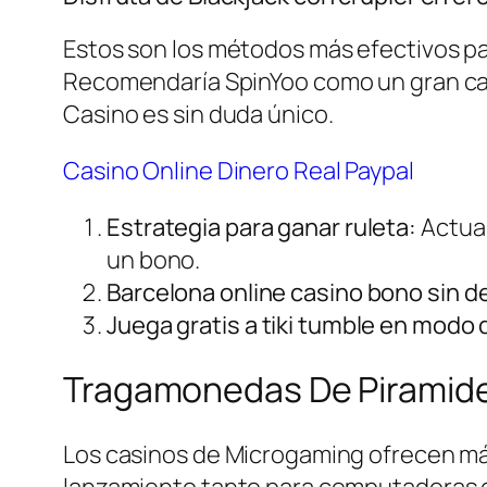
Estos son los métodos más efectivos par
Recomendaría SpinYoo como un gran casi
Casino es sin duda único.
Casino Online Dinero Real Paypal
Estrategia para ganar ruleta:
Actual
un bono.
Barcelona online casino bono sin de
Juega gratis a tiki tumble en modo
Tragamonedas De Piramid
Los casinos de Microgaming ofrecen más
lanzamiento tanto para computadoras de