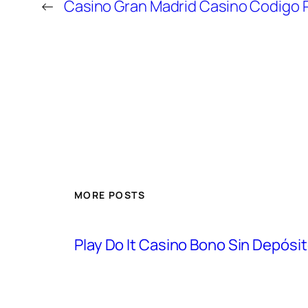
←
Casino Gran Madrid Casino Codigo 
MORE POSTS
Play Do It Casino Bono Sin Depósit