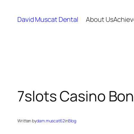
David Muscat Dental
About Us
Achie
7slots Casino Bon
Written by
dam.muscat62
in
Blog