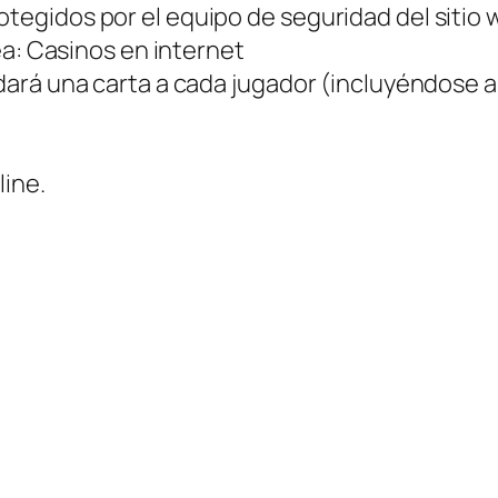
otegidos por el equipo de seguridad del sitio 
ea: Casinos en internet
 dará una carta a cada jugador (incluyéndose a
line.