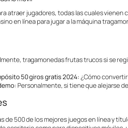
a atraer jugadores, todas las cuales vienen c
no en línea para jugar a la máquina tragamon
mente, tragamonedas frutas trucos si se regist
pósito 50 giros gratis 2024:
¿Cómo convertirt
 demo:
Personalmente, si tiene que alejarse de
es
 de 500 de los mejores juegos en línea y tí
 escritorio como para dispositivos móviles, u