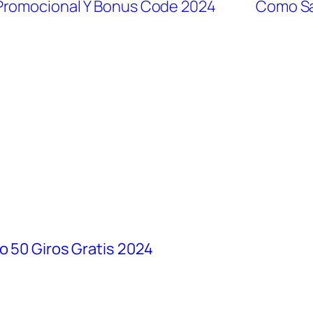
Promocional Y Bonus Code 2024
Como Sa
o 50 Giros Gratis 2024