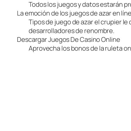
Todos los juegos y datos estarán pr
La emoción de los juegos de azar en lín
Tipos de juego de azar el crupier le
desarrolladores de renombre.
Descargar Juegos De Casino Online
Aprovecha los bonos de la ruleta on